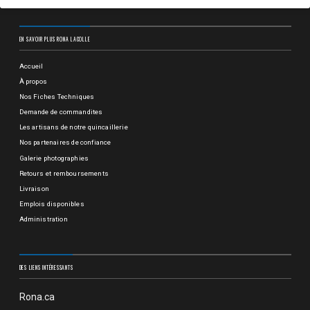
EN SAVOIR PLUS RONA LACOLLE
Accueil
À propos
Nos Fiches Techniques
Demande de commandites
Les artisans de notre quincaillerie
Nos partenaires de confiance
Galerie photographies
Retours et remboursements
Livraison
Emplois disponibles
Administration
DES LIENS INTÉRESSANTS
Rona.ca